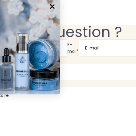
Une question ?
E-
mail
*
e